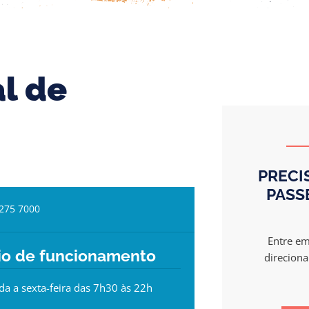
l de
PRECI
PASS
3275 7000
Entre em
io de funcionamento
direciona
a a sexta-feira das 7h30 às 22h