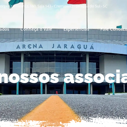
orge Czerniewicz, 160, Sala 143 - Czerniewicz - Jaraguá do Sul - SC
iados
Conheça o Vale
Experiências
Fale Conosc
nossos associ