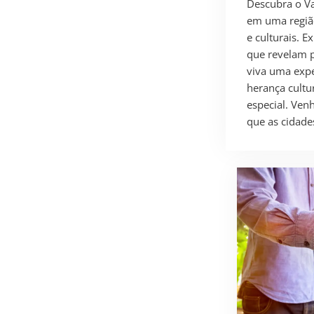
Descubra o Va
em uma região
e culturais. E
que revelam pa
viva uma expe
herança cultur
especial. Ven
que as cidade