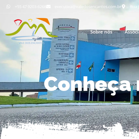
+55 47 9203-6268
executiva@valedosencantos.com.br
Rua J
Sobre nós
Assoc
Conheça 