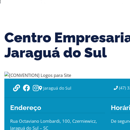
Centro Empresaria
Jaraguá do Sul
(47) 
Jaraguá do Sul
Endereço
Horár
Rua Octaviano Lombardi, 100, Czerniewicz,
De segund
Jaraguá do Sul – SC