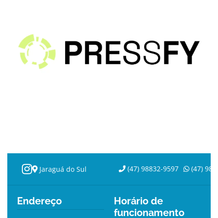
(47) 98832-9597
(47) 988
Jaraguá do Sul
Endereço
Horário de
funcionamento