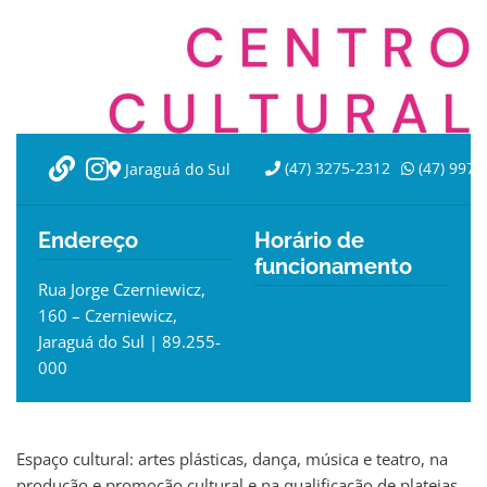
(47) 3275-2312
(47) 9974
Jaraguá do Sul
Endereço
Horário de
funcionamento
Rua Jorge Czerniewicz,
160 – Czerniewicz,
Jaraguá do Sul | 89.255-
000
Espaço cultural: artes plásticas, dança, música e teatro, na
produção e promoção cultural e na qualificação de plateias.